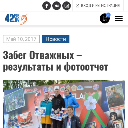
ВХОД И РЕГИСТРАЦИЯ
0
MAIN
CONTENT
Май
10
,
2017
Новости
Забег Отважных –
результаты и фотоотчет