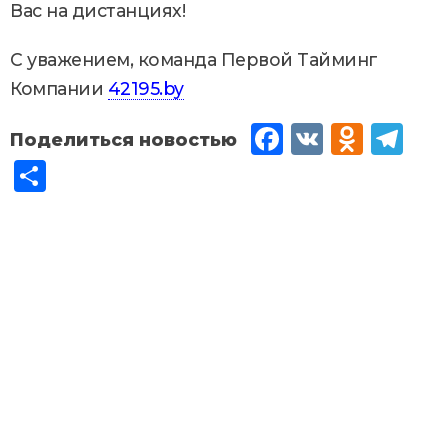
Вас на дистанциях!
С уважением, команда Первой Тайминг
Компании
42195.by
Fac
VK
Od
Tel
eb
no
egr
От
oo
kla
am
пр
k
ssn
ав
iki
ит
ь