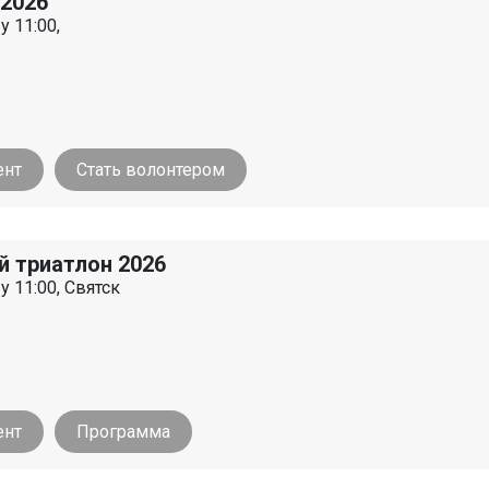
 2026
у 11:00,
ент
Стать волонтером
й триатлон 2026
у 11:00, Святск
ент
Программа