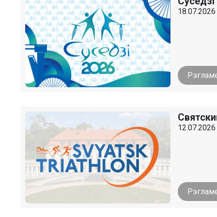
Суседзі
18.07.2026 
Рэглам
Святски
12.07.2026 
Рэглам