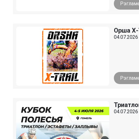
Рэглам
Орша Х-
04.07.2026
Рэглам
Триатло
04.07.2026 