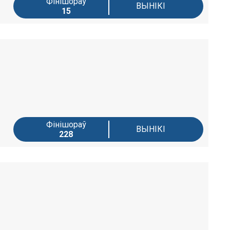
Фінішораў
ВЫНІКІ
15
Фінішораў
ВЫНІКІ
228