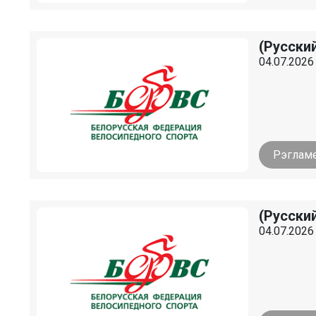
(Русски
04.07.2026
Рэглам
(Русски
04.07.2026