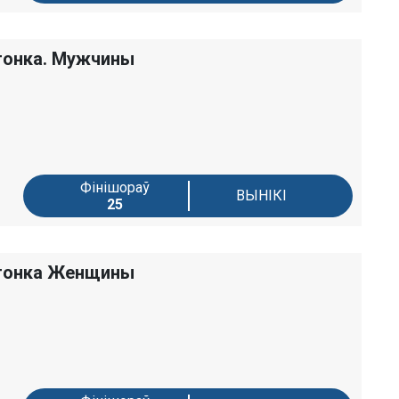
 гонка. Мужчины
Фінішораў
ВЫНІКІ
25
я гонка Женщины