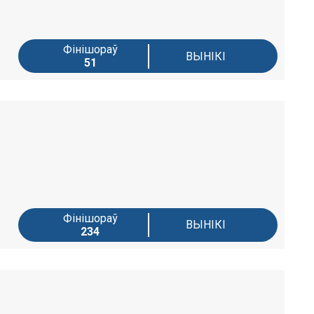
Фінішораў
ВЫНІКІ
51
Фінішораў
ВЫНІКІ
234