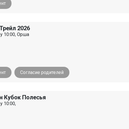
ент
Трейл 2026
 у 10:00, Орша
ент
Согласие родителей
н Кубок Полесья
у 10:00,