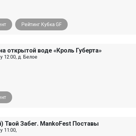
ент
Рейтинг Кубка GF
на открытой воде «Кроль Губерта»
у 12:00, д. Белое
ент
й) Твой Забег. MankoFest Поставы
у 11:00,