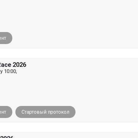
ент
ace 2026
у 10:00,
ент
Стартовый протокол