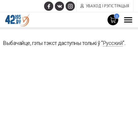
УВАХОД І РЭГІСТРАЦЫЯ
0
MAIN
Снежань
CONTENT
Выбачайце, гэты тэкст даступны толькі ў “
Русский
”.
1
,
2022