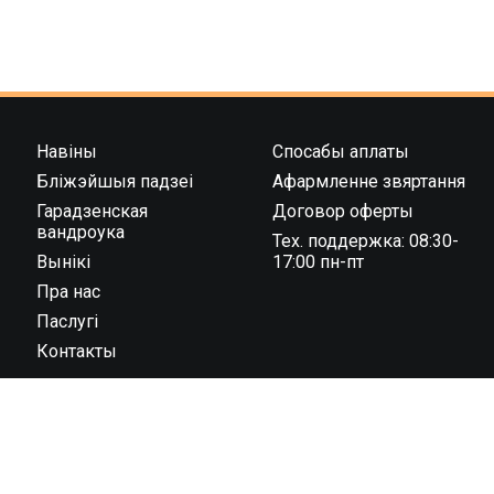
Навіны
Спосабы аплаты
Бліжэйшыя падзеі
Афармленне звяртання
Гарадзенская
Договор оферты
вандроука
Тех. поддержка: 08:30-
Вынікі
17:00 пн-пт
Пра нас
Паслугі
Контакты