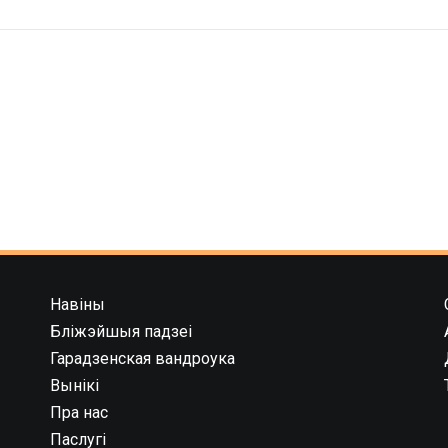
Навіны
Бліжэйшыя падзеі
Гарадзенская вандроука
Вынікі
Пра нас
Паслугі