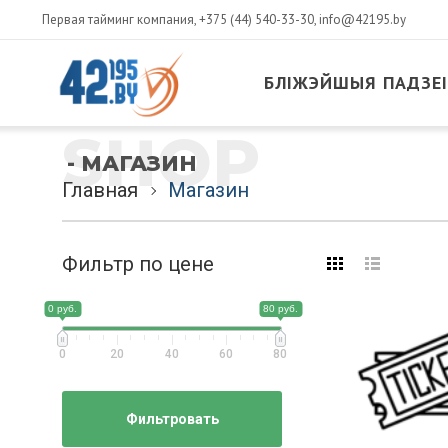
Первая тайминг компания,
+375 (44) 540-33-30
,
info@42195.by
БЛІЖЭЙШЫЯ ПАДЗЕІ
SHOP
- МАГАЗИН
Главная
Магазин
Фильтр по цене
0 руб.
80 руб.
0
20
40
60
80
Фильтровать