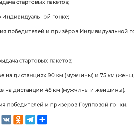
выдача стартовых пакетов;
 в Индивидуальной гонке;
ния победителей и призёров Индивидуальной г
 выдача стартовых пакетов;
нке на дистанциях 90 км (мужчины) и 75 км (женщ
нке на дистанции 45 км (мужчины и женщины).
ия победителей и призёров Групповой гонки.
Fac
VK
Od
Tel
От
eb
no
egr
пр