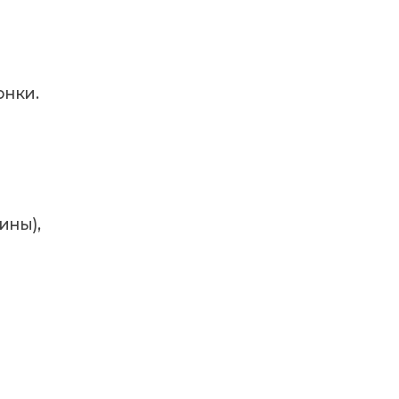
онки.
ины),