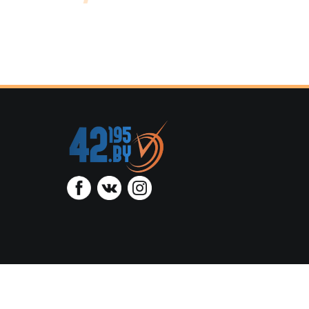
ООО “Тайминг
администрацией Октя
регист