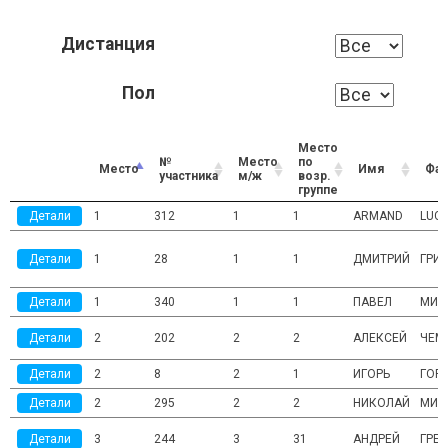
Дистанция
Пол
Место
№
Место
по
Место
Имя
Фа
участника
м/ж
возр.
группе
Детали
1
312
1
1
ARMAND
LUC
Детали
1
28
1
1
ДМИТРИЙ
ГРИ
Детали
1
340
1
1
ПАВЕЛ
МИХ
Детали
2
202
2
2
АЛЕКСЕЙ
ЧЕМ
Детали
2
8
2
1
ИГОРЬ
ГОР
Детали
2
295
2
2
НИКОЛАЙ
МИХ
Детали
3
244
3
31
АНДРЕЙ
ГРЕ