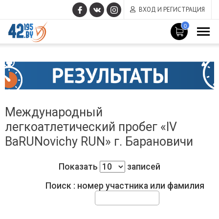
ВХОД И РЕГИСТРАЦИЯ
0
MAIN
Июнь
CONTENT
17
,
2015
Международный
легкоатлетический пробег «IV
BaRUNovichy RUN» г. Барановичи
Показать
записей
Поиск : номер участника или фамилия