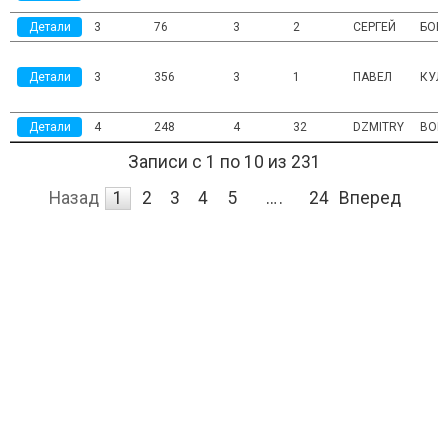
Детали
3
76
3
2
СЕРГЕЙ
БОР
Детали
3
356
3
1
ПАВЕЛ
КУЛ
Детали
4
248
4
32
DZMITRY
BOH
Записи с 1 по 10 из 231
Назад
1
2
3
4
5
…
24
Вперед