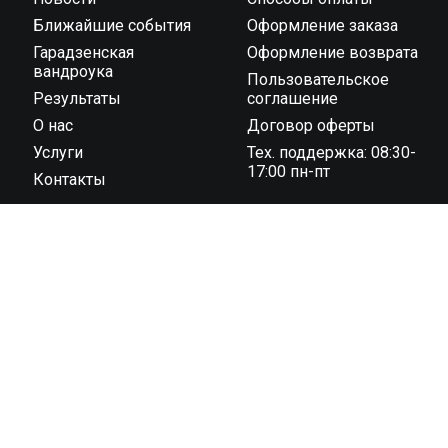
Ближайшие события
Оформление заказа
Гарадзенская
Оформление возврата
вандроука
Пользовательское
Результаты
соглашение
О нас
Договор оферты
Услуги
Тех. поддержка: 08:30-
17:00 пн-пт
Контакты
ООО “Тайминг компания 42195” государственная
регистрация № 591030031 от 18.02.2019 г.,
администрацией Октябрьского района г. Гродно унп
591030031 в торговом реестре с 04 ноября 2022 г., №
регистрации 544819 юридический адрес: 230023, г.