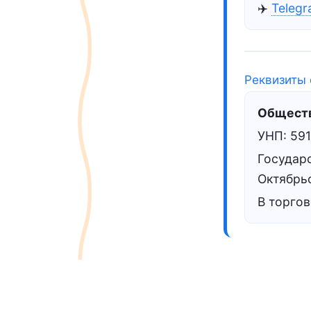
✈️
Teleg
Реквизиты 
Обществ
УНП: 59
Государс
Октябрьс
В торгов