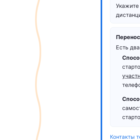
Укажит
дистанци
Перенос 
Есть дв
Спосо
старт
участ
телефо
Способ
самос
старто
Контакты 