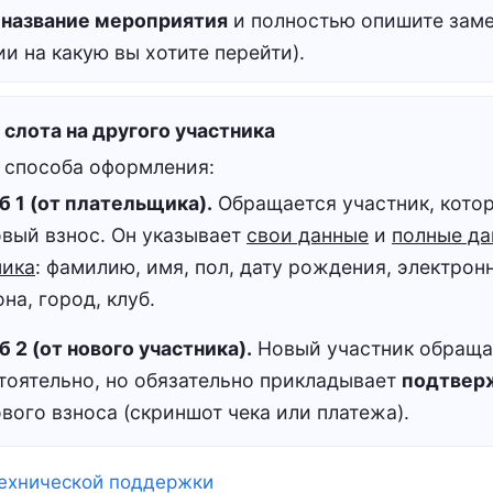
е
название мероприятия
и полностью опишите заме
и на какую вы хотите перейти).
слота на другого участника
а способа оформления:
б 1 (от плательщика).
Обращается участник, кото
овый взнос. Он указывает
свои данные
и
полные да
ника
: фамилию, имя, пол, дату рождения, электрон
на, город, клуб.
 2 (от нового участника).
Новый участник обраща
тоятельно, но обязательно прикладывает
подтвер
вого взноса (скриншот чека или платежа).
технической поддержки