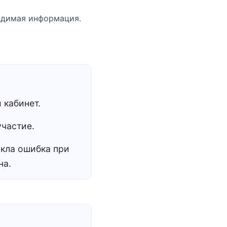
ходимая информация.
 кабинет.
участие.
кла ошибка при
на.