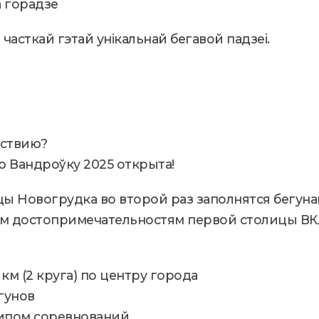
а горадзе
часткай гэтай унікальнай бегавой падзеі.
ествию?
 Вандроўку 2025 открыта!
улицы Новогрудка во второй раз заполнятся бегу
ым достопримечательностям первой столицы ВК
0 км (2 круга) по центру города
гунов
типом соревнований