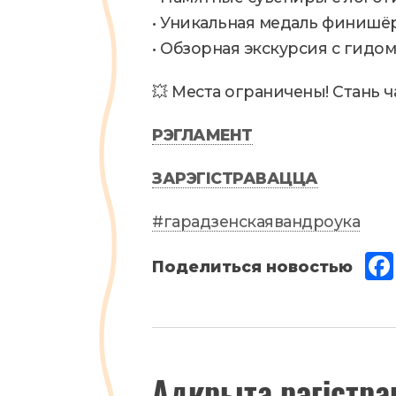
• Уникальная медаль финишё
• Обзорная экскурсия с гидо
💥 Места ограничены! Стань 
РЭГЛАМЕНТ
ЗАРЭГІСТРАВАЦЦА
#гарадзенскаявандроука
Ноябрь
Адкрыта рэгістра
13
,