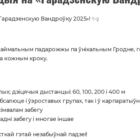
Гарадзенскую Вандроўку 2025»! ✨‍♀️
аймальным падарожжы па ўнікальным Гродне, гор
а кожным кроку.
ых; дзіцячыя дыстанцыі: 60, 100, 200 і 400 м
салюце і ўзроставых групах, так і ў карпаратыў
сімвалам забегу
дні забегу і многае іншае
ткай гэтай незабыўнай падзеі!