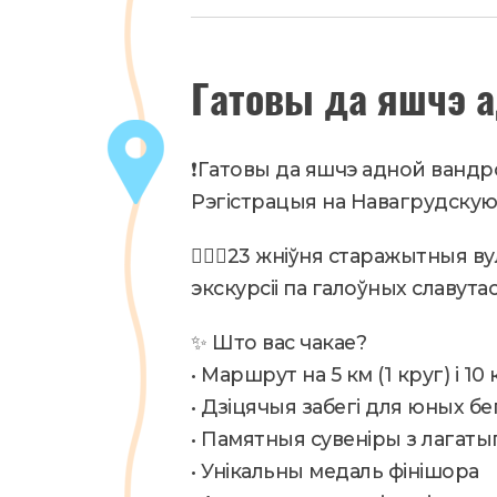
Февраль
Гатовы да яшчэ а
11
,
2025
Новости
❗️Гатовы да яшчэ адной вандр
Рэгістрацыя на Навагрудскую
🏃🏼‍♀️23 жніўня старажытныя 
экскурсіі па галоўных славут
✨ Што вас чакае?
• Маршрут на 5 км (1 круг) і 1
• Дзіцячыя забегі для юных бе
• Памятныя сувеніры з лагаты
• Унікальны медаль фінішора