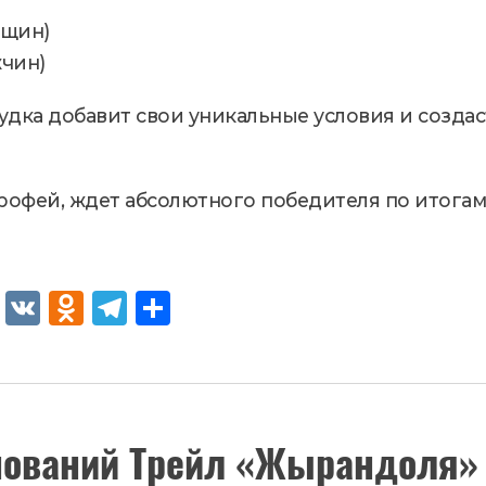
нщин)
жчин)
удка добавит свои уникальные условия и созда
рофей, ждет абсолютного победителя по итогам 
Fac
VK
Od
Tel
От
eb
no
egr
пр
oo
kla
am
ав
k
ssn
ит
нований Трейл «Жырандоля»
iki
ь