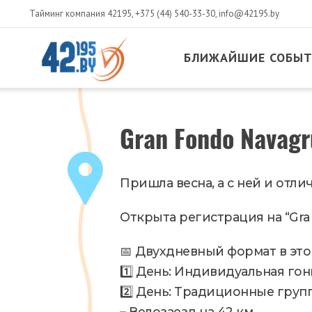
Тайминг компания 42195,
+375 (44) 540-33-30
,
info@42195.by
БЛИЖАЙШИЕ СОБЫ
MAIN
CONTENT
Март
Gran Fondo Navag
3
,
2025
Новости
Пришла весна, а с ней и отли
Открыта регистрация на “Gra
📅 Двухдневный формат в это
1️⃣ День: Индивидуальная гон
2️⃣ День: Традиционные груп
– Велозаезд на 42 км