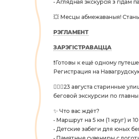
• Аглядная экскурсія з гідам п
💥 Месцы абмежаваныя! Стань 
РЭГЛАМЕНТ
ЗАРЭГІСТРАВАЦЦА
❗️Готовы к ещё одному путеш
Регистрация на Навагрудскую
🏃🏼‍♀️23 августа старинные 
беговой экскурсии по главн
✨ Что вас ждёт?
• Маршрут на 5 км (1 круг) и 1
• Детские забеги для юных бе
• Памятные сувениры с лого