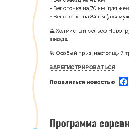
– Велогонка на 70 км (для же
– Велогонка на 84 км (для му
🌄 Холмистый рельеф Новогр
заезда.
🎁 Особый приз, настоящий т
ЗАРЕГИСТРИРОВАТЬСЯ
Февраль
Программа сорев
25
,
2025