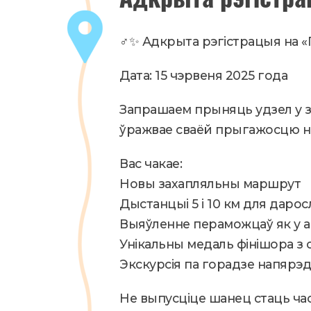
2024
Новости
‍♂️✨ Адкрыта рэгістрацыя на «
Дата: 15 чэрвеня 2025 года
Запрашаем прыняць удзел у з
ўражвае сваёй прыгажосцю н
Вас чакае:
Новы захапляльны маршрут
Дыстанцыі 5 і 10 км для даросл
Выяўленне пераможцаў як у аб
Унікальны медаль фінішора з 
Экскурсія па горадзе напярэда
Не выпусціце шанец стаць час