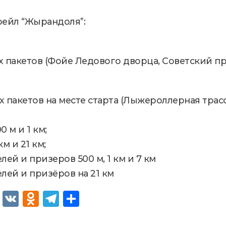
ейл “Жырандоля”:
ых пакетов (Фойе Ледового дворца, Советский п
ых пакетов на месте старта (Лыжероллерная трас
0 м и 1 км;
км и 21 км;
лей и призеров 500 м, 1 км и 7 км
лей и призёров на 21 км
Fac
VK
Od
Tel
От
eb
no
egr
пр