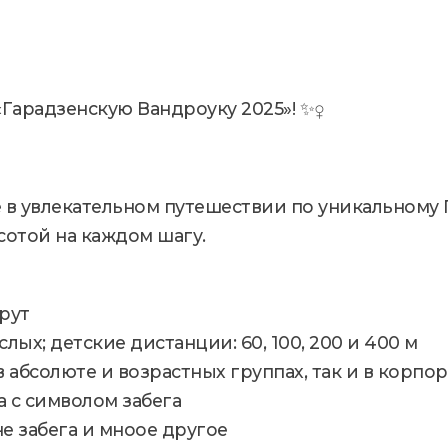
Гарадзенскую Вандроуку 2025»! ✨‍♀️
в увлекательном путешествии по уникальному Г
сотой на каждом шагу.
рут
лых; детские дистанции: 60, 100, 200 и 400 м
 абсолюте и возрастных группах, так и в корпо
 с символом забега
не забега и мноое другое