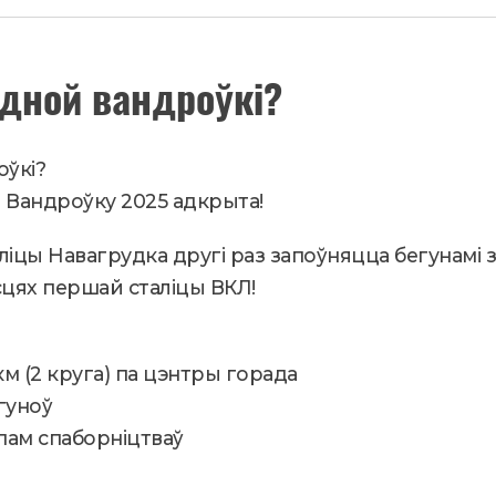
oo
kla
am
ав
k
ssn
ит
дной вандроўкі?
iki
ь
оўкі?
 Вандроўку 2025 адкрыта!
вуліцы Навагрудка другі раз запоўняцца бегунамі 
асцях першай сталіцы ВКЛ!
0 км (2 круга) па цэнтры горада
гуноў
пам спаборніцтваў