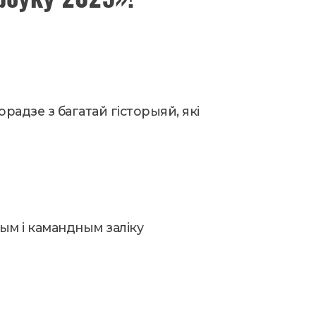
адзе з багатай гісторыяй, які
ным і камандным заліку