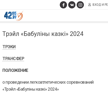
ВХОД И Р
MAIN
Март
CONTENT
Трэйл «Бабуліны казкі» 2024
14
,
2017
ТРЭКИ
ТРАНСФЕР
ПОЛОЖЕНИЕ
о проведении легкоатлетических соревнований
«Трэйл «Бабуліны казкі» 2024»