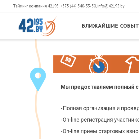
Тайминг компания 42195,
+375 (44) 540-33-30
,
info@42195.by
БЛИЖАЙШИЕ СОБЫ
MAIN
CONTENT
Июнь
29
,
2015
Мы предоставляем полный спе
-Полная организация и прове
-On-line регистрация участни
-On-line прием стартовых взн