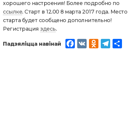
хорошего настроения! Более подробно по
ссылке
. Старт в 12.00 8 марта 2017 года. Место
старта будет сообщено дополнительно!
Регистрация
здесь
.
Fac
VK
Od
Tel
Sh
eb
no
egr
are
oo
kla
am
k
ssn
iki