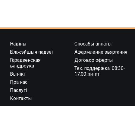
Навіны
Спосабы аплаты
Бліжэйшыя падзеі
Афармленне звяртання
Гарадзенская
Договор оферты
вандроука
Тех. поддержка: 08:30-
Вынікі
17:00 пн-пт
Пра нас
Паслугі
Контакты