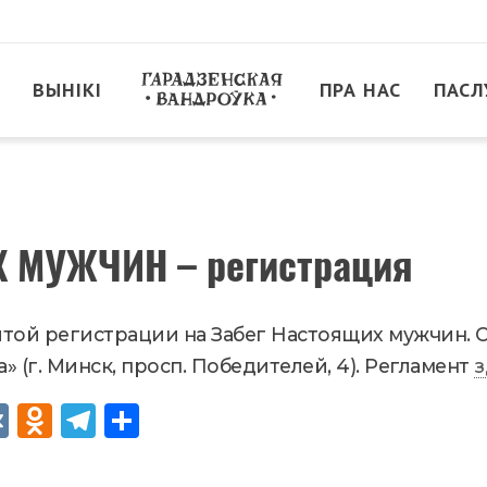
ВЫНІКІ
ПРА НАС
ПАСЛ
 МУЖЧИН – регистрация
той регистрации на Забег Настоящих мужчин. Ст
» (г. Минск, просп. Победителей, 4). Регламент
з
VK
Od
Tel
Sh
no
egr
are