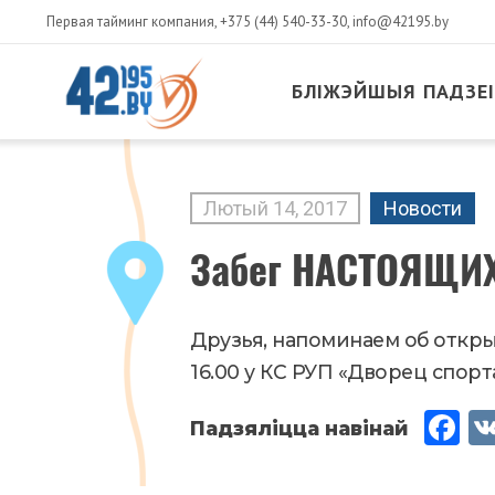
Первая тайминг компания,
+375 (44) 540-33-30
,
info@42195.by
БЛІЖЭЙШЫЯ ПАДЗЕІ
MAIN
CONTENT
Лютый
14
,
2017
Новости
Забег НАСТОЯЩИХ
Друзья, напоминаем об откры
16.00 у КС РУП «Дворец спорта
Fac
eb