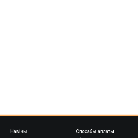
eb
no
egr
are
oo
kla
am
k
ssn
iki
Навіны
Спосабы аплаты