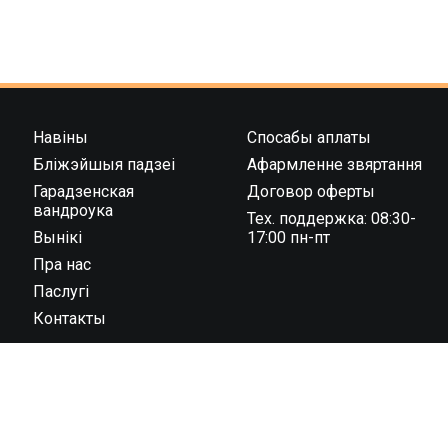
Навіны
Спосабы аплаты
Бліжэйшыя падзеі
Афармленне звяртання
Гарадзенская
Договор оферты
вандроука
Тех. поддержка: 08:30-
Вынікі
17:00 пн-пт
Пра нас
Паслугі
Контакты