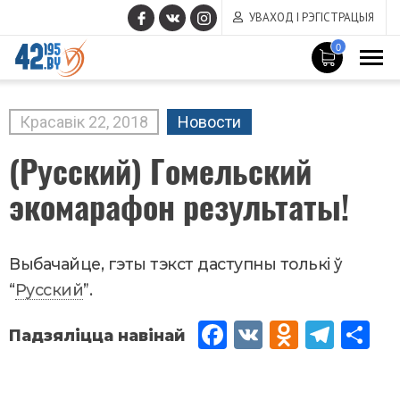
УВАХОД І РЭГІСТРАЦЫЯ
0
MAIN
CONTENT
Красавік
22
,
2018
Новости
(Русский) Гомельский
экомарафон результаты!
Выбачайце, гэты тэкст даступны толькі ў
“
Русский
”.
Fac
VK
Od
Tel
Sh
eb
no
egr
are
oo
kla
am