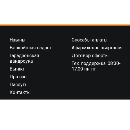
Навіны
Спосабы аплаты
Бліжэйшыя падзеі
Афармленне звяртання
Гарадзенская
Договор оферты
вандроука
Тех. поддержка: 08:30-
Вынікі
17:00 пн-пт
Пра нас
Паслугі
Контакты