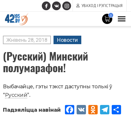
УВАХОД І РЭГІСТРАЦЫЯ
0
MAIN
CONTENT
Жнівень
28
,
2018
Новости
(Русский) Минский
полумарафон!
Выбачайце, гэты тэкст даступны толькі ў
“
Русский
”.
Fac
VK
Od
Tel
Sh
eb
no
egr
are
oo
kla
am