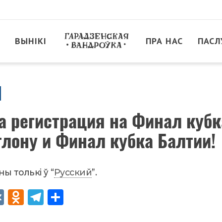
ВЫНІКІ
ПРА НАС
ПАСЛ
а регистрация на Финал куб
тлону и Финал кубка Балтии!
ы толькі ў “
Русский
”.
VK
Od
Tel
Sh
no
egr
are