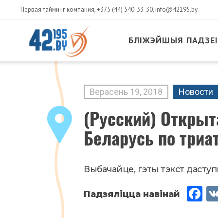
Первая тайминг компания,
+375 (44) 540-33-30
,
info@42195.by
БЛІЖЭЙШЫЯ ПАДЗЕІ
MAIN
CONTENT
Верасень
19
,
2018
Новости
(Русский) Открыт
Беларусь по триа
Выбачайце, гэты тэкст даступн
Fac
eb