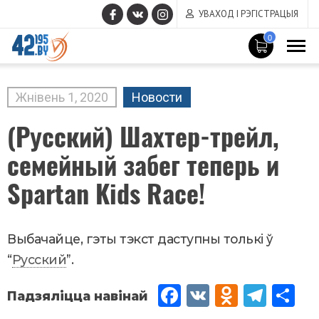
УВАХОД І РЭГІСТРАЦЫЯ
0
MAIN
CONTENT
Жнівень
1
,
2020
Новости
(Русский) Шахтер-трейл,
семейный забег теперь и
Spartan Kids Race!
Выбачайце, гэты тэкст даступны толькі ў
“
Русский
”.
Fac
VK
Od
Tel
Sh
eb
no
egr
are