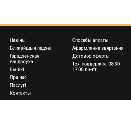
Навіны
Спосабы аплаты
Бліжэйшыя падзеі
Афармленне звяртання
Гарадзенская
Договор оферты
вандроука
Тех. поддержка: 08:30-
Вынікі
17:00 пн-пт
Пра нас
Паслугі
Контакты