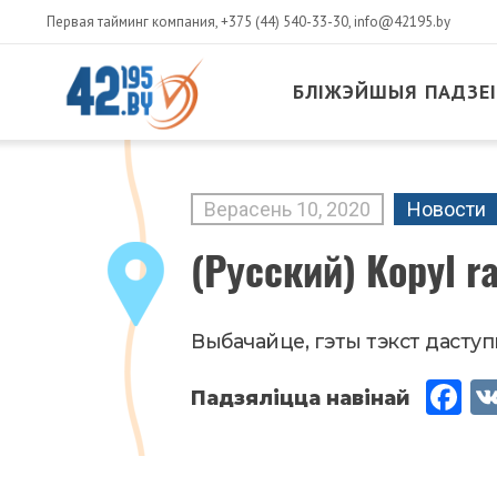
Первая тайминг компания,
+375 (44) 540-33-30
,
info@42195.by
БЛІЖЭЙШЫЯ ПАДЗЕІ
MAIN
CONTENT
Верасень
10
,
2020
Новости
(Русский) Kopyl r
Выбачайце, гэты тэкст даступн
Fac
eb
oo