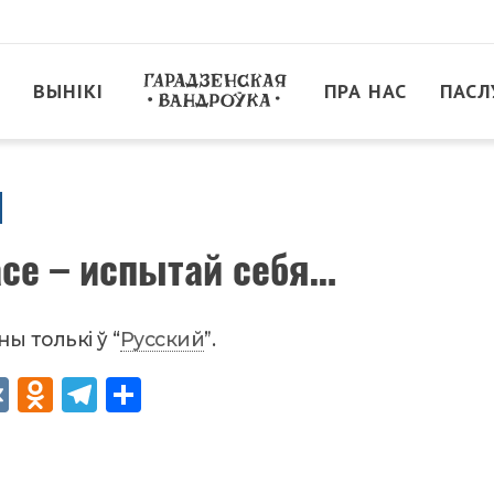
ВЫНІКІ
ПРА НАС
ПАСЛ
ace – испытай себя…
ы толькі ў “
Русский
”.
VK
Od
Tel
Sh
no
egr
are
kla
am