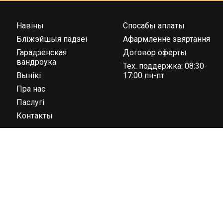
Навіны
Спосабы аплаты
Бліжэйшыя падзеі
Афармленне звяртання
Гарадзенская
Договор оферты
вандроука
Тех. поддержка: 08:30-
Вынікі
17:00 пн-пт
Пра нас
Паслугі
Контакты
ООО “Тайминг компания 42195” государственная
регистрация № 591030031 от 18.02.2019 г.,