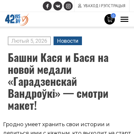
УВАХОД І РЭГІСТРАЦЫЯ
0
MAIN
CONTENT
Лютый
5
,
2026
Новости
Башни Кася и Бася на
новой медали
«Гарадзенскай
Вандроўкі» — смотри
макет!
Гродно умеет хранить свои истории и
делиться ими с каждым, кто выходит на старт