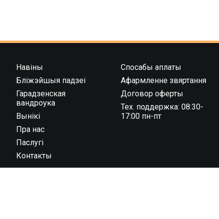
Навіны
Спосабы аплаты
Бліжэйшыя падзеі
Афармленне звяртання
Гарадзенская
Договор оферты
вандроука
Тех. поддержка: 08:30-
Вынікі
17:00 пн-пт
Пра нас
Паслугі
Контакты