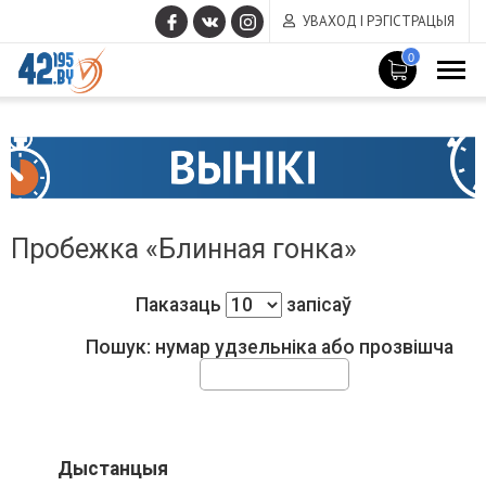
УВАХОД І РЭГІСТРАЦЫЯ
0
MAIN
Чэрвень
CONTENT
17
,
2015
Пробежка «Блинная гонка»
Паказаць
запісаў
Пошук: нумар удзельніка або прозвішча
Дыстанцыя