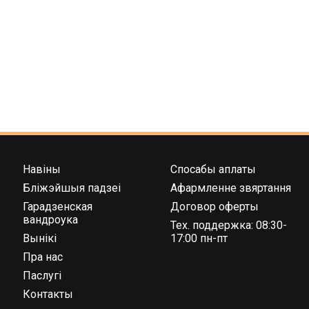
Навіны
Спосабы аплаты
Бліжэйшыя падзеі
Афармленне звяртання
Гарадзенская
Договор оферты
вандроука
Тех. поддержка: 08:30-
Вынікі
17:00 пн-пт
Пра нас
Паслугі
Контакты