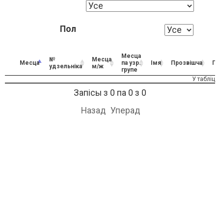
Пол
Месца
№
Месца
Месца
па узр.
Імя
Прозвішча
По
удзельніка
м/ж
групе
У табліц
Запісы з 0 па 0 з 0
Назад
Уперад