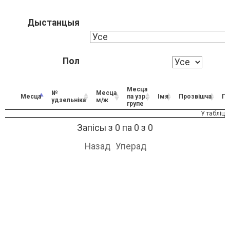
Дыстанцыя
Пол
Месца
№
Месца
Месца
па узр.
Імя
Прозвішча
По
удзельніка
м/ж
групе
У табліц
Запісы з 0 па 0 з 0
Назад
Уперад