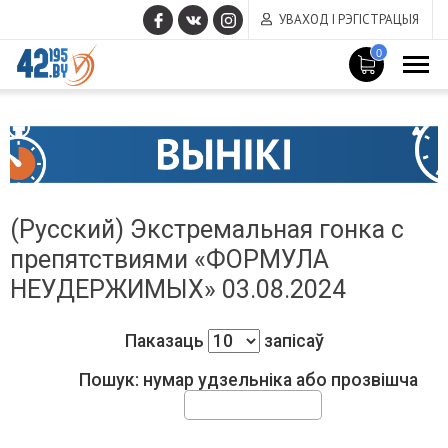
УВАХОД І РЭГІСТРАЦЫЯ
0
MAIN
Чэрвень
CONTENT
17
,
2015
(Русский) Экстремальная гонка с
препятствиями «ФОРМУЛА
НЕУДЕРЖИМЫХ» 03.08.2024
Паказаць
запісаў
Пошук: нумар удзельніка або прозвішча