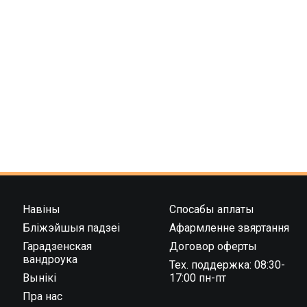
Навіны
Спосабы аплаты
Бліжэйшыя падзеі
Афармленне звяртання
Гарадзенская
Договор оферты
вандроука
Тех. поддержка: 08:30-
Вынікі
17:00 пн-пт
Пра нас