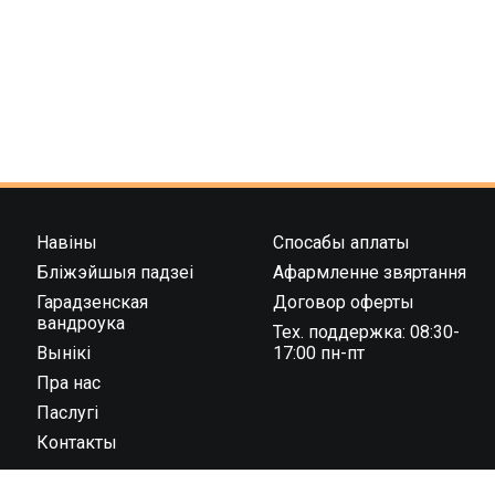
Навіны
Спосабы аплаты
Бліжэйшыя падзеі
Афармленне звяртання
Гарадзенская
Договор оферты
вандроука
Тех. поддержка: 08:30-
Вынікі
17:00 пн-пт
Пра нас
Паслугі
Контакты