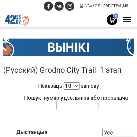
УВАХОД І РЭГІСТРАЦЫЯ
0
MAIN
Чэрвень
CONTENT
17
,
2015
(Русский) Grodno City Trail. 1 этап
Паказаць
запісаў
Пошук: нумар удзельніка або прозвішча
Дыстанцыя