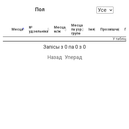
Пол
Месца
№
Месца
Месца
па узр.
Імя
Прозвішча
По
удзельніка
м/ж
групе
У табліц
Запісы з 0 па 0 з 0
Назад
Уперад