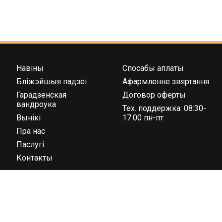
Навіны
Спосабы аплаты
Бліжэйшыя падзеі
Афармленне звяртання
Гарадзенская
Договор оферты
вандроука
Тех. поддержка: 08:30-
Вынікі
17:00 пн-пт
Пра нас
Паслугі
Контакты