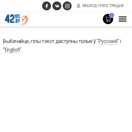
УВАХОД І РЭГІСТРАЦЫЯ
0
MAIN
Красавік
CONTENT
Выбачайце, гэты тэкст даступны толькі ў “
Русский
” i
19
,
2017
“
English
”.