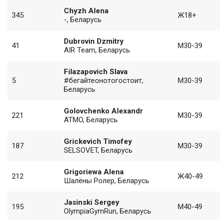
Chyzh Alena
345
Ж18+
-, Беларусь
Dubrovin Dzmitry
41
М30-39
AIR Team, Беларусь
Filazapovich Slava
5
#бегайтеонотогостоит,
М30-39
Беларусь
Golovchenko Alexandr
221
М30-39
ATMO, Беларусь
Grickevich Timofey
187
М30-39
SELSOVET, Беларусь
Grigoriewa Alena
212
Ж40-49
Шалёны Ролер, Беларусь
Jasinski Sergey
195
М40-49
OlympiaGymRun, Беларусь