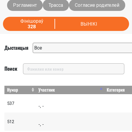
Рэгламент
Трасса
Согласие родителей
Фінішораў
ВЫНІКІ
328
Дыстанцыя
Поиск
Нумар
Участник
Категория
537
-, -
512
-, -