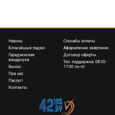
Навіны
Спосабы аплаты
Бліжэйшыя падзеі
Афармленне звяртання
Гарадзенская
Договор оферты
вандроука
Тех. поддержка: 08:30-
Вынікі
17:00 пн-пт
Пра нас
Паслугі
Контакты