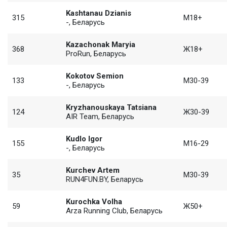
Kashtanau Dzianis
315
М18+
-, Беларусь
Kazachonak Maryia
368
Ж18+
ProRun, Беларусь
Kokotov Semion
133
М30-39
-, Беларусь
Kryzhanouskaya Tatsiana
124
Ж30-39
AIR Team, Беларусь
Kudlo Igor
155
М16-29
-, Беларусь
Kurchev Artem
35
М30-39
RUN4FUN.BY, Беларусь
Kurochka Volha
59
Ж50+
Arza Running Club, Беларусь