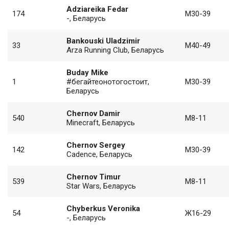
Adziareika Fedar
174
М30-39
-, Беларусь
Bankouski Uladzimir
33
М40-49
Arza Running Club, Беларусь
Buday Mike
1
#бегайтеонотогостоит,
М30-39
Беларусь
Chernov Damir
540
М8-11
Minecraft, Беларусь
Chernov Sergey
142
М30-39
Cadence, Беларусь
Chernov Timur
539
М8-11
Star Wars, Беларусь
Chyberkus Veronika
54
Ж16-29
-, Беларусь