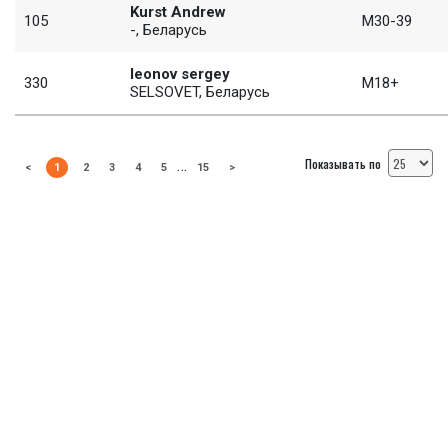
Kurst Andrew
105
М30-39
-, Беларусь
leonov sergey
330
М18+
SELSOVET, Беларусь
Показывать по
…
<
1
2
3
4
5
15
>