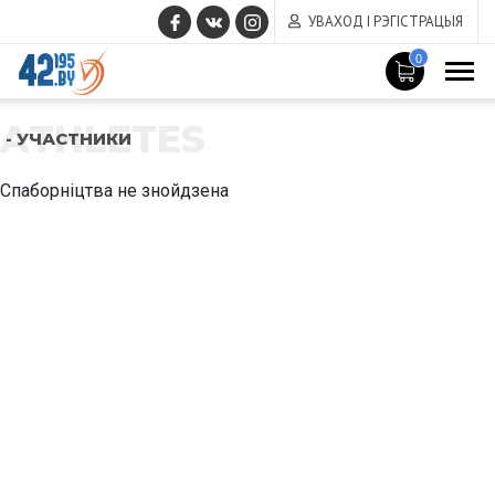
УВАХОД І РЭГІСТРАЦЫЯ
0
ATHLETES
- УЧАСТНИКИ
Спаборніцтва не знойдзена