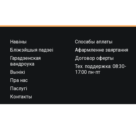
Навіны
Спосабы аплаты
Бліжэйшыя падзеі
Афармленне звяртання
Гарадзенская
Договор оферты
вандроука
Тех. поддержка: 08:30-
Вынікі
17:00 пн-пт
Пра нас
Паслугі
Контакты