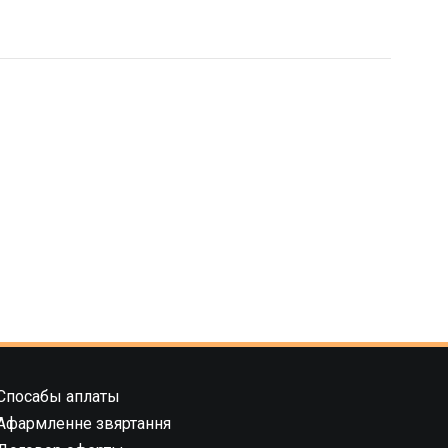
Спосабы аплаты
Афармленне звяртання