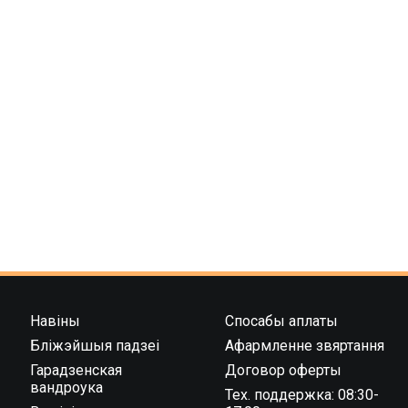
Навіны
Спосабы аплаты
Бліжэйшыя падзеі
Афармленне звяртання
Гарадзенская
Договор оферты
вандроука
Тех. поддержка: 08:30-