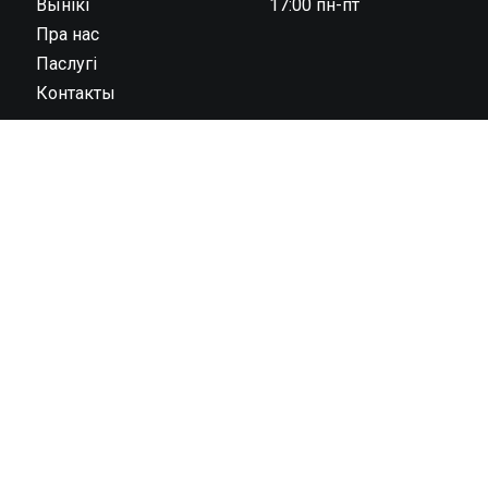
Вынікі
17:00 пн-пт
Пра нас
Паслугі
Контакты
ООО “Тайминг компания 42195” государственная
регистрация № 591030031 от 18.02.2019 г.,
администрацией Октябрьского района г. Гродно унп
591030031 в торговом реестре с 04 ноября 2022 г., №
регистрации 544819 юридический адрес: 230023, г.
Гродно, ул. 1 Мая 7 (1 этаж)
© 2013 – 2026 42195.BY.
Усе правы абаронены