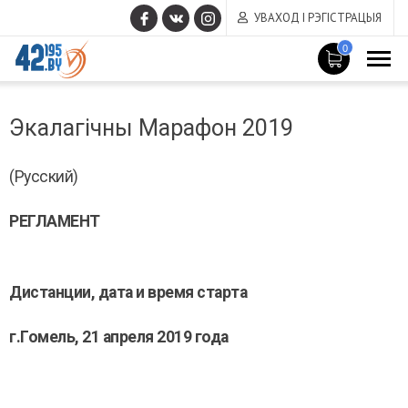
УВАХОД І РЭГІСТРАЦЫЯ
0
MAIN
Сакавік
CONTENT
Экалагічны Марафон 2019
14
,
2017
(Русский)
РЕГЛАМЕНТ
Дистанции, дата и время старта
г.Гомель, 21 апреля 2019 года