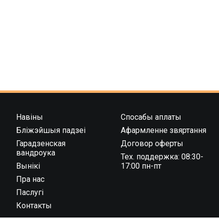
Навіны
Спосабы аплаты
Бліжэйшыя падзеі
Афармленне звяртання
Гарадзенская
Договор оферты
вандроука
Тех. поддержка: 08:30-
Вынікі
17:00 пн-пт
Пра нас
Паслугі
Контакты