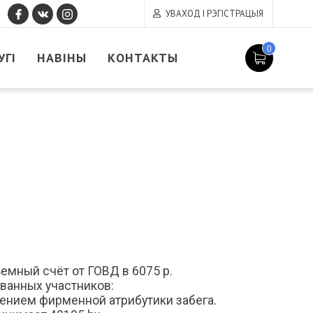
УВАХОД І РЭГІСТРАЦЫЯ
0
УГІ
НАВІНЫ
КОНТАКТЫ
емный счёт от ГОВД в 6075 р.
ованных участников:
чением фирменной атрибутики забега.