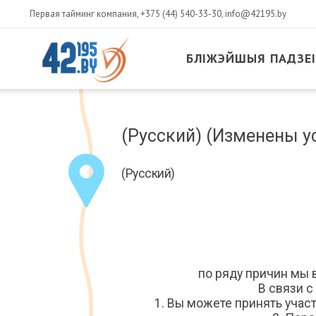
Первая тайминг компания,
+375 (44) 540-33-30
,
info@42195.by
БЛІЖЭЙШЫЯ ПАДЗЕІ
MAIN
CONTENT
Сакавік
(Русский) (Изменены у
14
,
2017
(Русский)
по ряду причин мы 
В связи с
1. Вы можете принять учас