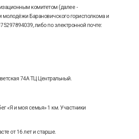
изационным комитетом (далее -
лам молодёжи Барановичского горисполкома и
375297894039, либо по электронной почте:
оветская 74А ТЦ Центральный.
абег «Я и моя семья» 1 км. Участники
сте от 16 лет и старше.