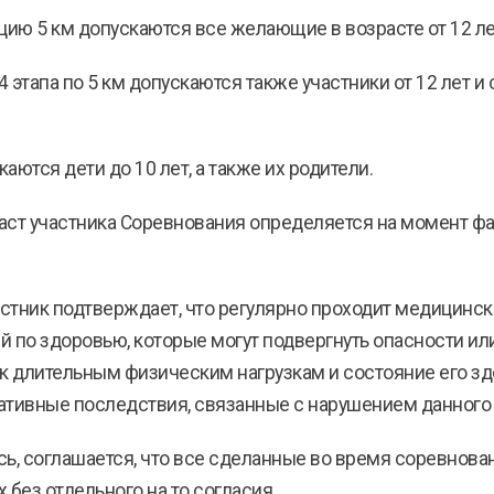
нцию 5 км допускаются все желающие в возрасте от 12 ле
 4 этапа по 5 км допускаются также участники от 12 лет 
каются дети до 10 лет, а также их родители.
аст участника Соревнования определяется на момент ф
частник подтверждает, что регулярно проходит медицинс
по здоровью, которые могут подвергнуть опасности или о
к длительным физическим нагрузкам и состояние его здо
гативные последствия, связанные с нарушением данного
ясь, соглашается, что все сделанные во время соревнов
без отдельного на то согласия.