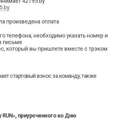
ринимает 42195.by
5.by
ыла произведена оплата
го телефона, необходимо указать номер и
 в письме
ес, который вы пришлете вместе с трэком
ает стартовый взнос за команду, также
y
RUN
», приуроченного ко Дню