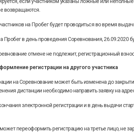
улируется, если участником указаны ложные или неполные
не возвращаются.
участников на Пробег будет проводиться во время выдачи
на Пробег в день проведения Соревнования, 26.09.2020 б
оревнование отмене не подлежит, регистрационный взно
ормление регистрации на другого участника
рации на Соревнование может быть изменена до закрыти
енения дистанции необходимо направить заявку на адре
кончания электронной регистрации и в день выдачи старт
 может переоформить регистрацию на третье лицо, не зар