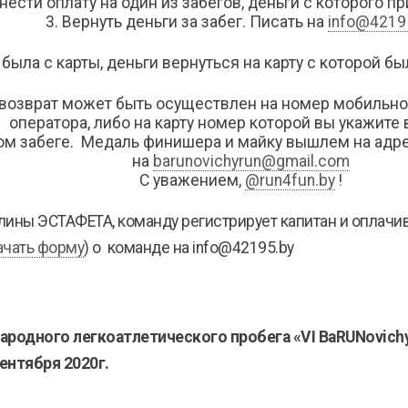
нести оплату на один из забегов, деньги с которого п
3. Вернуть деньги за забег. Писать на
info@4219
 была с карты, деньги вернуться на карту с которой б
 возврат может быть осуществлен на номер мобильно
оператора, либо на карту номер которой вы укажите
ном забеге. Медаль финишера и майку вышлем на адр
на
barunovichyrun@gmail.com
С уважением,
@run4fun.by
!
ины ЭСТАФЕТА, команду регистрирует капитан и оплачив
ачать форму
) о команде на info@42195.by
родного легкоатлетического пробега «
VI
BaRUNovich
ентября 2020г.