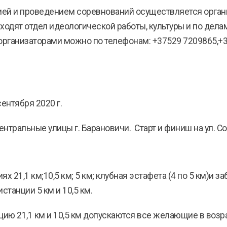
цией и проведением соревнований осуществляется орган
 входят отдел идеологической работы, культуры и по де
с организаторами можно по телефонам: +37529 7209865,+
сентября 2020 г.
ентральные улицы г. Барановичи. Старт и финиш на ул. С
х 21,1 км;10,5 км; 5 км; клубная эстафета (4 по 5 км)и з
станции 5 км и 10,5 км.
нцию 21,1 км и 10,5 км допускаются все желающие в возра