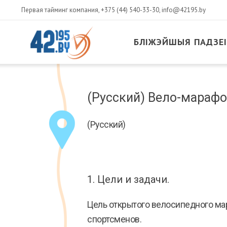
Первая тайминг компания,
+375 (44) 540-33-30
,
info@42195.by
БЛІЖЭЙШЫЯ ПАДЗЕІ
MAIN
CONTENT
Сакавік
(Русский) Вело-марафо
14
,
2017
(Русский)
1. Цели и задачи.
Цель открытого велосипедного ма
спортсменов.