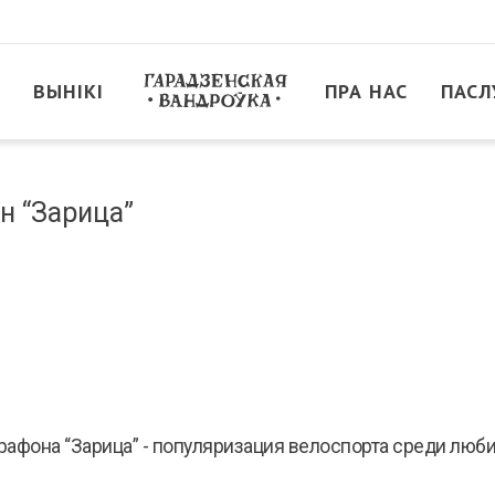
ВЫНІКІ
ПРА НАС
ПАСЛ
н “Зарица”
рафона “Зарица” - популяризация велоспорта среди люб