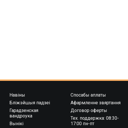
Навіны
Спосабы аплаты
Бліжэйшыя падзеі
Афармленне звяртання
Гарадзенская
Договор оферты
вандроука
Тех. поддержка: 08:30-
Вынікі
17:00 пн-пт