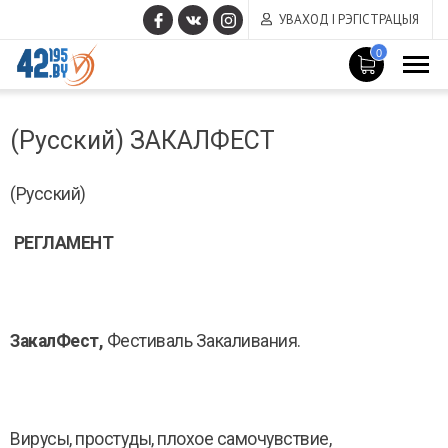
УВАХОД І РЭГІСТРАЦЫЯ
0
MAIN
Сакавік
CONTENT
(Русский) ЗАКАЛФЕСТ
14
,
2017
(Русский)
РЕГЛАМЕНТ
ЗакалФест,
Фестиваль Закаливания.
Вирусы, простуды, плохое самочувствие,