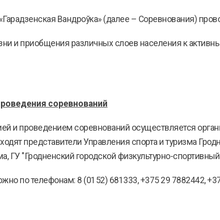
Гарадзенская Вандроўка» (далее – Cоревнования) прово
изни и приобщения различных слоев населения к активн
проведения соревнований
цией и проведением соревнований осуществляется орган
 входят представители Управления спорта и туризма Грод
а, ГУ "Гродненский городской физкультурно-спортивный 
ожно по телефонам: 8 (0152) 681333, +375 29 7882442, +3