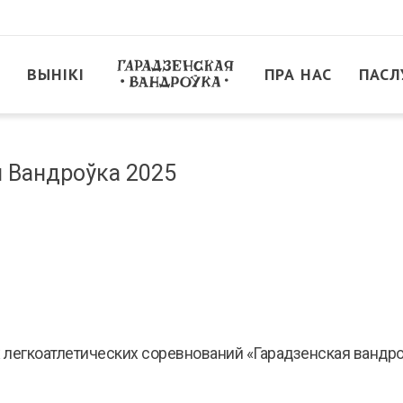
ВЫНІКІ
ПРА НАС
ПАСЛ
я Вандроўка 2025
х легкоатлетических соревнований «Гарадзенская вандро