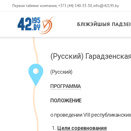
Первая тайминг компания,
+375 (44) 540-33-30
,
info@42195.by
БЛІЖЭЙШЫЯ ПАДЗЕІ
MAIN
CONTENT
Сакавік
(Русский) Гарадзенска
14
,
2017
(Русский)
ПРОГРАММА
ПОЛОЖЕНИЕ
о проведении VIII республикански
Цели
соревнования