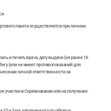
ся.
тартового пакета осуществляется при личном
сь и печать врача, дату выдачи (не ранее 16
 бегу (или не имеет противопоказаний для
о несении личной ответственности за
ое участие в Соревновании или на получение
а 10 и 5 км, заполненного по образцу,