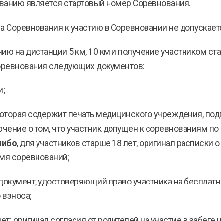
ованию является стартовый номер Соревнования.
ра Соревнования к участию в Соревновании не допускает
нию на дистанции 5 км, 10 км и получение участником с
оревнования следующих документов:
и;
которая содержит печать медицинского учреждения, подпи
лючение о том, что участник допущен к соревнованиям по
либо
, для участников старше 18 лет, оригинал расписки 
емя соревнований;
: документ, удостоверяющий право участника на бесплатн
 взноса;
лет: оригинал согласия от родителей на участие в забеге н