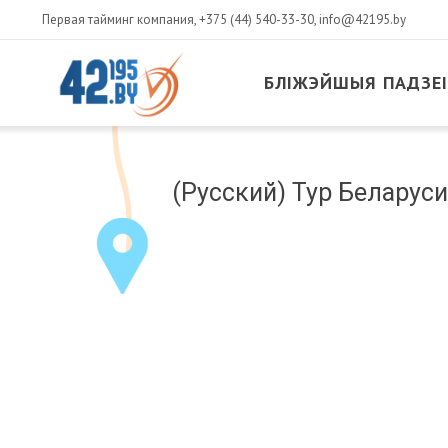
Первая тайминг компания,
+375 (44) 540-33-30
,
info@42195.by
БЛІЖЭЙШЫЯ ПАДЗЕІ
MAIN
CONTENT
Сакавік
(Русский) Тур Беларуси
14
,
2017