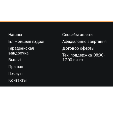
Навіны
Спосабы аплаты
Бліжэйшыя падзеі
Афармленне звяртання
Гарадзенская
Договор оферты
вандроука
Тех. поддержка: 08:30-
Вынікі
17:00 пн-пт
Пра нас
Паслугі
Контакты