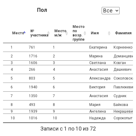
Пол
Место
№
Место
по
Место
Имя
Фамилия
участника
м/ж
возр.
группе
1
761
1
Екатерина
Корнеенко
2
1716
2
Марина
Доманцевич
3
1606
3
Светлана
Ковган
4
266
4
Анастасия
Дашкевич
5
803
5
Александра
Соколовска
6
1940
6
Виктория
Павлюкевич
7
1350
7
Анастасия
Судник
8
493
8
Мария
Байкова
9
1939
9
Ангелина
Некрашевич
10
1016
10
Надежда
Сорокопыт
Записи с 1 по 10 из 72