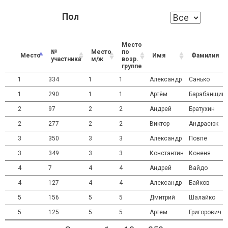
Пол
Место
№
Место
по
Место
Имя
Фамилия
участника
м/ж
возр.
группе
1
334
1
1
Александр
Санько
1
290
1
1
Артём
Барабанщик
2
97
2
2
Андрей
Братухин
2
277
2
2
Виктор
Андрасюк
3
350
3
3
Александр
Повпе
3
349
3
3
Константин
Коненя
4
7
4
4
Андрей
Вайдо
4
127
4
4
Александр
Байков
5
156
5
5
Дмитрий
Шалайко
5
125
5
5
Артем
Григорович