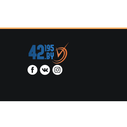
ООО “Тайминг
администрацией Октя
регист