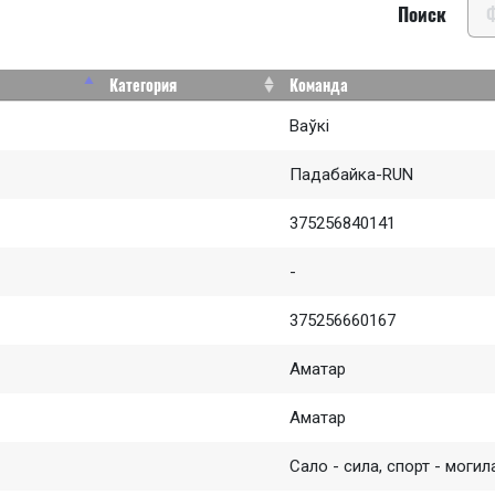
Поиск
Категория
Команда
Ваўкі
Падабайка-RUN
375256840141
-
375256660167
Аматар
Аматар
Сало - сила, спорт - могил