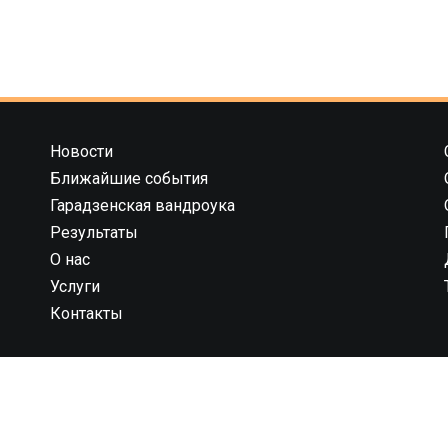
Новости
Ближайшие события
Гарадзенская вандроука
Результаты
О нас
Услуги
Контакты
 компания 42195” государственная регистрация № 591030031 от 1
брьского района г. Гродно унп 591030031 в торговом реестре с 
рации 544819 юридический адрес: 230023, г. Гродно, ул. 1 Мая 7 (
© 2013 – 2026 42195.BY.
Вс