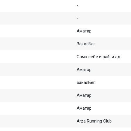
-
-
Аматар
ЗакалБег
Сама себе и рай, и ад
Аматар
закалБег
Аматар
Аматар
Arza Running Club