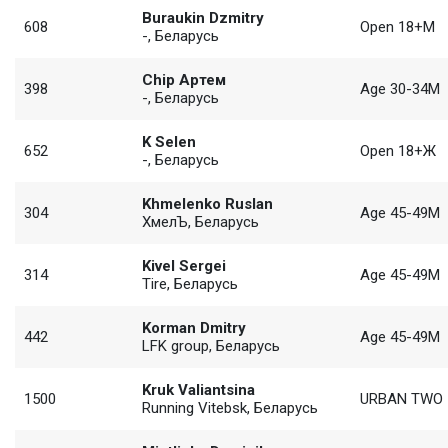
Buraukin Dzmitry
608
Open 18+М
-, Беларусь
Chip Артем
398
Age 30-34М
-, Беларусь
K Selen
652
Open 18+Ж
-, Беларусь
Khmelenko Ruslan
304
Age 45-49М
ХмелЪ, Беларусь
Kivel Sergei
314
Age 45-49М
Tire, Беларусь
Korman Dmitry
442
Age 45-49М
LFK group, Беларусь
Kruk Valiantsina
1500
URBAN TWO
Running Vitebsk, Беларусь