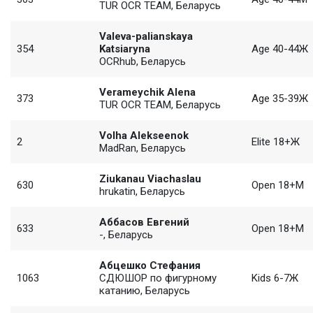
TUR OCR TEAM, Беларусь
Valeva-palianskaya
354
Katsiaryna
Age 40-44Ж
OCRhub, Беларусь
Verameychik Alena
373
Age 35-39Ж
TUR OCR TEAM, Беларусь
Volha Alekseenok
2
Elite 18+Ж
MadRan, Беларусь
Ziukanau Viachaslau
630
Open 18+М
hrukatin, Беларусь
Аббасов Евгений
633
Open 18+М
-, Беларусь
Абцешко Стефания
1063
СДЮШОР по фигурному
Kids 6-7Ж
катанию, Беларусь