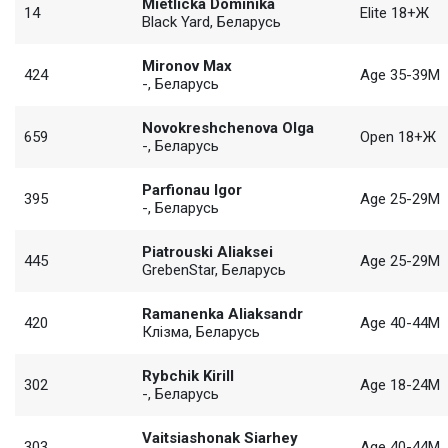
Mietlicka Dominika
14
Elite 18+Ж
Black Yard, Беларусь
Mironov Max
424
Age 35-39М
-, Беларусь
Novokreshchenova Olga
659
Open 18+Ж
-, Беларусь
Parfionau Igor
395
Age 25-29М
-, Беларусь
Piatrouski Aliaksei
445
Age 25-29М
GrebenStar, Беларусь
Ramanenka Aliaksandr
420
Age 40-44М
Клiзма, Беларусь
Rybchik Kirill
302
Age 18-24М
-, Беларусь
Vaitsiashonak Siarhey
303
Age 40-44М