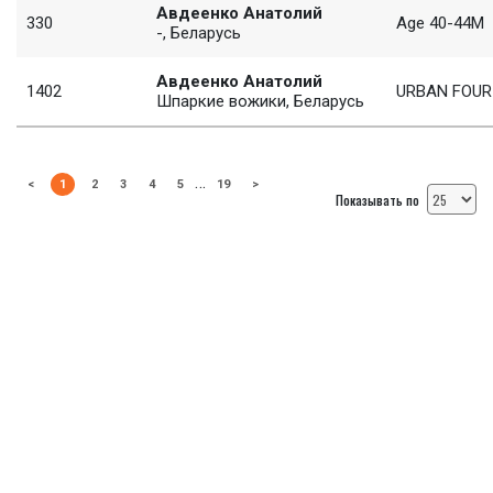
Авдеенко Анатолий
330
Age 40-44М
-, Беларусь
Авдеенко Анатолий
1402
URBAN FOUR
Шпаркие вожики, Беларусь
…
<
1
2
3
4
5
19
>
Показывать по