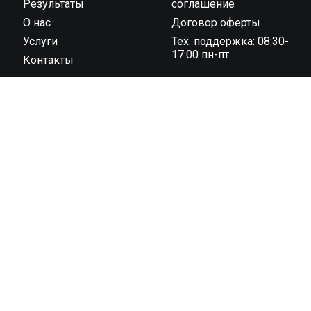
Результаты
соглашение
О нас
Договор оферты
Услуги
Тех. поддержка: 08:30-
17:00 пн-пт
Контакты
ООО “Тайминг компания 42195” государственная
регистрация № 591030031 от 18.02.2019 г.,
администрацией Октябрьского района г. Гродно унп
591030031 в торговом реестре с 04 ноября 2022 г., №
регистрации 544819 юридический адрес: 230023, г.
Гродно, ул. 1 Мая 7 (1 этаж)
© 2013 – 2026 42195.BY.
Все права защищены