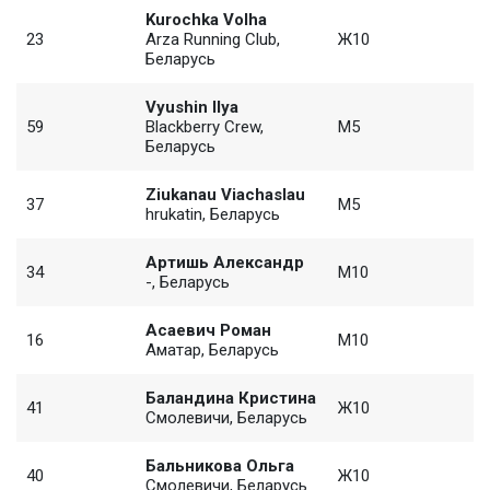
Kurochka Volha
23
Arza Running Club,
Ж10
Беларусь
Vyushin Ilya
59
Blackberry Crew,
M5
Беларусь
Ziukanau Viachaslau
37
M5
hrukatin, Беларусь
Артишь Александр
34
M10
-, Беларусь
Асаевич Роман
16
M10
Аматар, Беларусь
Баландина Кристина
41
Ж10
Смолевичи, Беларусь
Бальникова Ольга
40
Ж10
Смолевичи, Беларусь