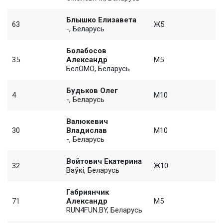
Блышко Елизавета
63
Ж5
-, Беларусь
Болабосов
35
Александр
M5
БелОМО, Беларусь
Будьков Олег
4
M10
-, Беларусь
Валюкевич
30
Владислав
M10
-, Беларусь
Войтович Екатерина
32
Ж10
Ваўкі, Беларусь
Габриянчик
71
Александр
M5
RUN4FUN.BY, Беларусь