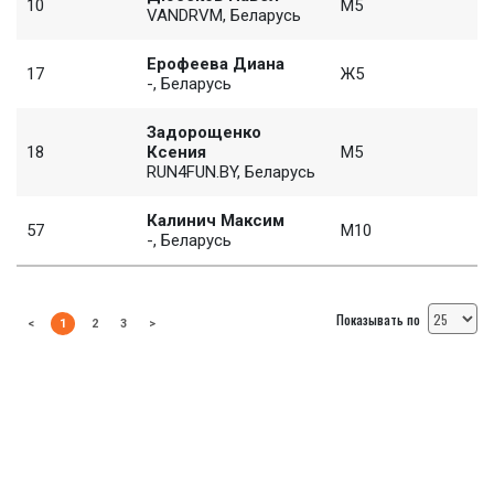
10
M5
VANDRVM, Беларусь
Ерофеева Диана
17
Ж5
-, Беларусь
Задорощенко
18
Ксения
M5
RUN4FUN.BY, Беларусь
Калинич Максим
57
M10
-, Беларусь
Показывать по
<
1
2
3
>