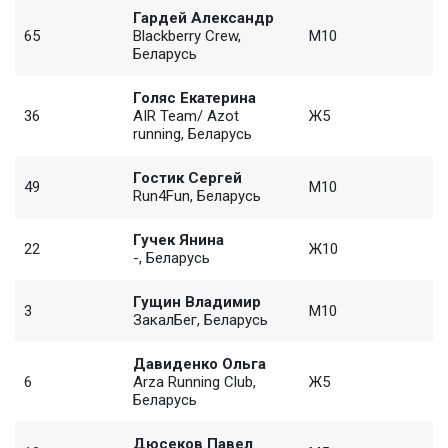
Гардей Александр
65
Blackberry Crew,
M10
Беларусь
Голяс Екатерина
36
AIR Team/ Azot
Ж5
running, Беларусь
Гостик Сергей
49
M10
Run4Fun, Беларусь
Гучек Янина
22
Ж10
-, Беларусь
Гущин Владимир
3
M10
ЗакалБег, Беларусь
Давиденко Ольга
6
Arza Running Club,
Ж5
Беларусь
Дюсеков Павел