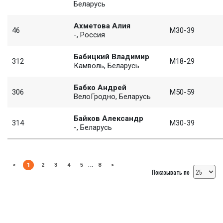
Беларусь
Ахметова Алия
46
M30-39
-, Россия
Бабицкий Владимир
312
M18-29
Камволь, Беларусь
Бабко Андрей
306
M50-59
ВелоГродно, Беларусь
Байков Александр
314
M30-39
-, Беларусь
…
<
1
2
3
4
5
8
>
Показывать по