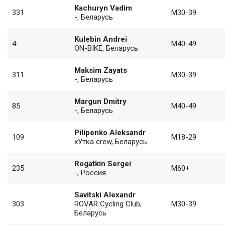
Kachuryn Vadim
331
M30-39
-, Беларусь
Kulebin Andrei
4
M40-49
ON-BIKE, Беларусь
Maksim Zayats
311
M30-39
-, Беларусь
Margun Dmitry
85
M40-49
-, Беларусь
Pilipenko Aleksandr
109
M18-29
xУтка crew, Беларусь
Rogatkin Sergei
235
M60+
-, Россия
Savitski Alexandr
303
ROVAR Cycling Club,
M30-39
Беларусь