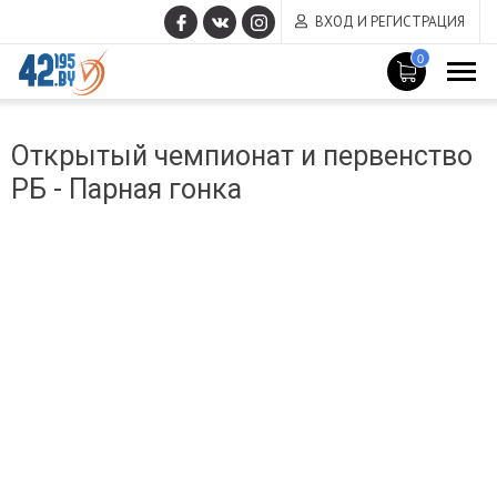
ВХОД И РЕГИСТРАЦИЯ
0
MAIN
Март
CONTENT
Открытый чемпионат и первенство
14
,
РБ - Парная гонка
2017