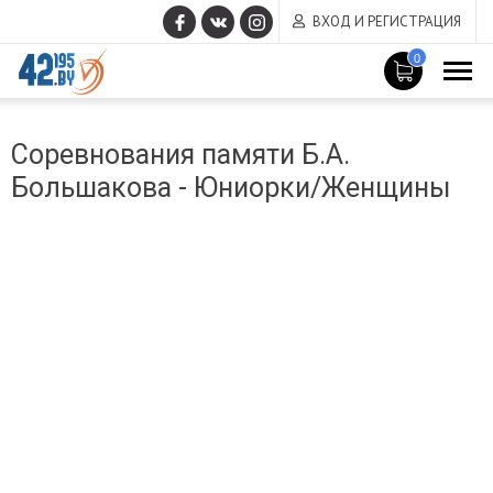
ВХОД И РЕГИСТРАЦИЯ
0
MAIN
Март
CONTENT
Соревнования памяти Б.А.
14
,
Большакова - Юниорки/Женщины
2017