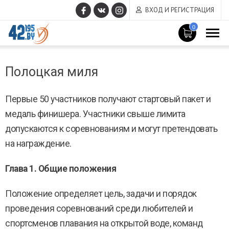
ВХОД И РЕГИСТРАЦИЯ
0
MAIN
Март
CONTENT
Полоцкая миля
14
,
2017
Первые 50 участников получают стартовый пакет и
медаль финишера. Участники свыше лимита
допускаются к соревнованиям и могут претендовать
на награждение.
Глава 1. Общие положения
Положение определяет цель, задачи и порядок
проведения соревнований среди любителей и
спортсменов плавания на открытой воде, команд