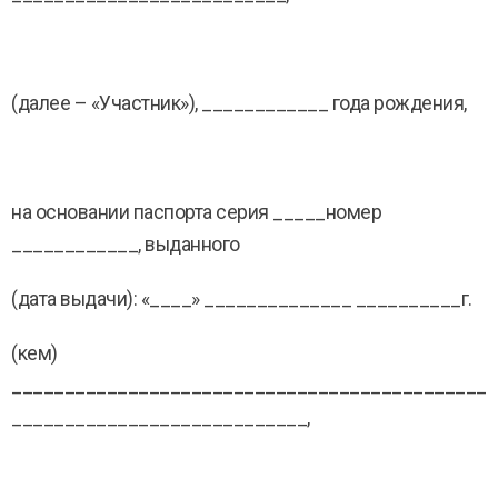
(далее – «Участник»), ____________ года рождения,
на основании паспорта серия _____номер
____________, выданного
(дата выдачи): «____» ______________ __________г.
(кем)
_____________________________________________
____________________________,