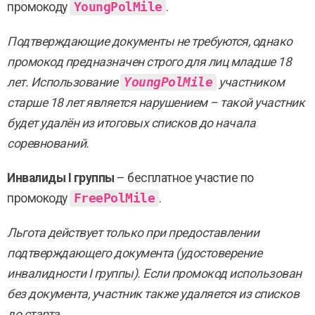
промокоду
YoungPolMile
.
Подтверждающие документы не требуются, однако
промокод предназначен строго для лиц младше 18
лет. Использование
YoungPolMile
участником
старше 18 лет является нарушением – такой участник
будет удалён из итоговых списков до начала
соревнований.
Инвалиды I группы
– бесплатное участие по
промокоду
FreePolMile
.
Льгота действует только при предоставлении
подтверждающего документа (удостоверение
инвалидности I группы). Если промокод использован
без документа, участник также удаляется из списков
до старта.