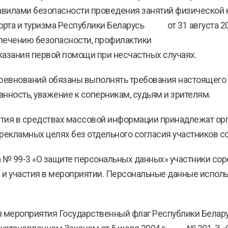
равилами безопасности проведения занятий физической 
рта и туризма Республики Беларусь от 31 августа 2018
печению безопасности, профилактики
казания первой помощи при несчастных случаях.
оревнований обязаны выполнять требования настоящего
нность, уважение к соперникам, судьям и зрителям.
тия в средствах массовой информации принадлежат орг
рекламных целях без отдельного согласия участников с
да № 99-3 «О защите персональных данных» участники со
 и участия в мероприятии. Персональные данные исполь
я мероприятия Государственный флаг Республики Белар