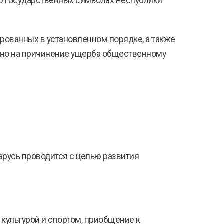
О государственных символах Республики
рованных в установленном порядке, а также
лено на причинение ущерба общественному
арусь проводится с целью развития
 культурой и спортом, приобщение к