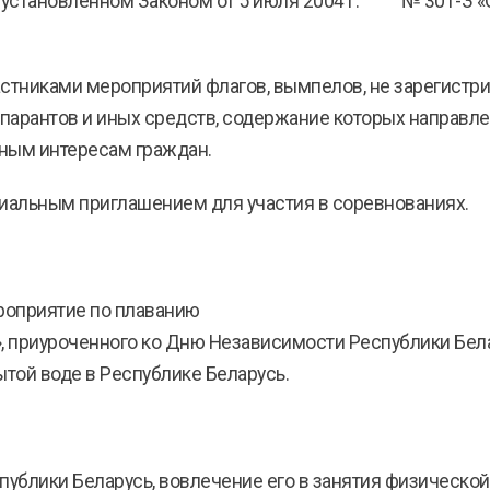
, установленном Законом от 5 июля 2004 г. № 301-З «
стниками мероприятий флагов, вымпелов, не зарегистри
нспарантов и иных средств, содержание которых направ
нным интересам граждан.
иальным приглашением для участия в соревнованиях.
роприятие по плаванию
», приуроченного ко Дню Независимости Республики Бел
ытой воде в Республике Беларусь.
публики Беларусь, вовлечение его в занятия физической