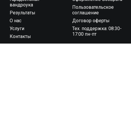
вандроука
Пользовательское
Результаты
соглашение
О нас
Договор оферты
Услуги
Тех. поддержка: 08:30-
17:00 пн-пт
Контакты
ООО “Тайминг компания 42195” государственная
регистрация № 591030031 от 18.02.2019 г.,
администрацией Октябрьского района г. Гродно унп
591030031 в торговом реестре с 04 ноября 2022 г., №
регистрации 544819 юридический адрес: 230023, г.
Гродно, ул. 1 Мая 7 (1 этаж)