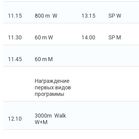
11.15
800 m W
13.15
SP W
11.30
60 m W
14.00
SP M
11.45
60 m M
Награждение
первых видов
программы
3000m Walk
12.10
W+M