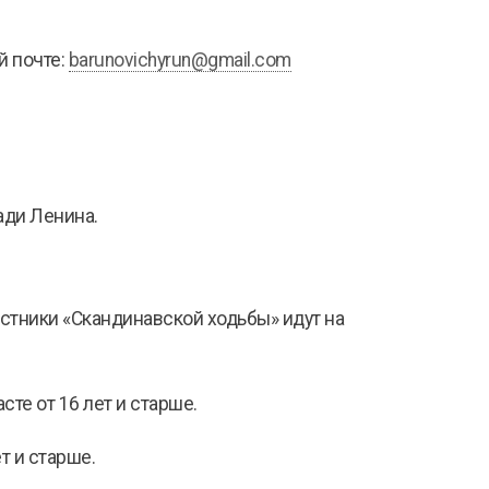
й почте:
barunovichyrun@gmail.com
ади Ленина.
Участники «Скандинавской ходьбы» идут на
сте от 16 лет и старше.
т и старше.