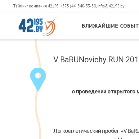
Тайминг компания 42195,
+375 (44) 540-33-30
,
info@42195.by
БЛИЖАЙШИЕ СОБЫ
MAIN
CONTENT
Март
V BaRUNovichy RUN 201
14
,
2017
о проведении открытого 
Легкоатлетический пробег «V BaR