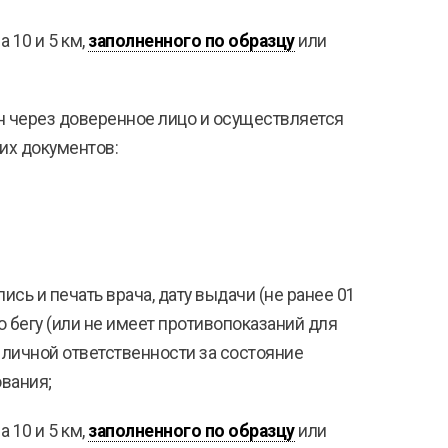
а 10 и 5 км,
заполненного по образцу
или
ен через доверенное лицо и осуществляется
их документов:
сь и печать врача, дату выдачи (не ранее 01
о бегу (или не имеет противопоказаний для
о личной ответственности за состояние
вания;
а 10 и 5 км,
заполненного по образцу
или