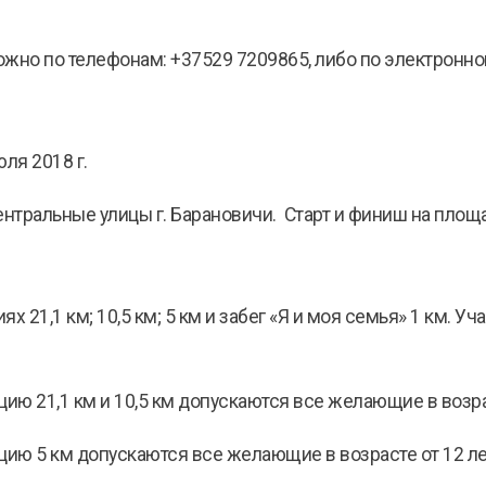
можно по телефонам: +37529 7209865, либо по электронно
ля 2018 г.
ентральные улицы г. Барановичи. Старт и финиш на площ
ях 21,1 км; 10,5 км; 5 км и забег «Я и моя семья» 1 км. 
нцию 21,1 км и 10,5 км допускаются все желающие в возра
нцию 5 км допускаются все желающие в возрасте от 12 ле