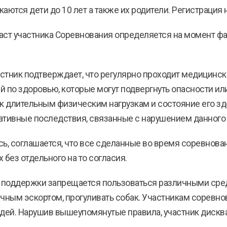
скаются дети до 10 лет а также их родители. Регистрация 
аст участника Соревнования определяется на момент ф
частник подтверждает, что регулярно проходит медицинс
по здоровью, которые могут подвергнуть опасности или о
к длительным физическим нагрузкам и состояние его здо
гативные последствия, связанные с нарушением данного
ясь, соглашается, что все сделанные во время соревнов
без отдельного на то согласия.
ы поддержки запрещается пользоваться различными ср
личным эскортом, прогуливать собак. Участникам соревно
удей. Нарушив вышеупомянутые правила, участник дискв