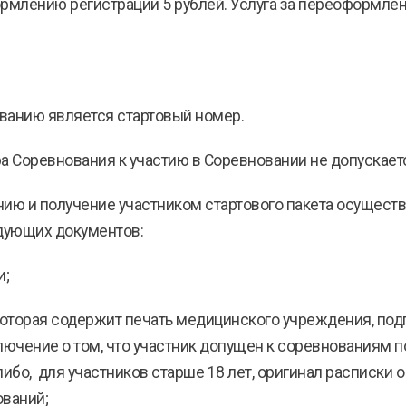
формлению регистрации 5 рублей. Услуга за переоформле
ованию является стартовый номер.
ра Соревнования к участию в Соревновании не допускает
анию и получение участником стартового пакета осущес
дующих документов:
и;
которая содержит печать медицинского учреждения, подпи
ключение о том, что участник допущен к соревнованиям п
 либо, для участников старше 18 лет, оригинал расписки 
ований;