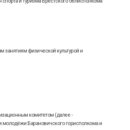
 спорта и туризма Брестского облисполкома
ым занятиям физической культурой и
изационным комитетом (далее -
лам молодёжи Барановичского горисполкома и